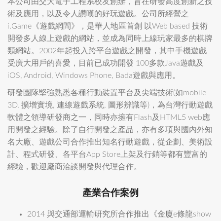
本公司由交大電子工程系校友創辦，旨在研發高度創新之技
術及應用，以及令人讚嘆的好玩遊戲。公司所經營之
i.Game《遊戲網間》，是華人地區首創 以Web based 技術
開發多人線上遊戲的網站，並成為同時上線玩家最多的棋牌
類網站。2002年起投入跨平台遊戲之開發，其中手機遊戲
受廣大用戶的喜愛，目前已成功開發 100多款Java遊戲及
iOS, Android, Windows Phone, Bada遊戲與應用。
研發團隊堅強熟悉各種行動裝置平台及尖端技術(如mobile
3D, 擴增實境, 連線遊戲系統, 圖形辨識等)，為台灣行動遊戲
軟體之領導研發商之一，同時亦擁有Flash及HTML5 web應
用開發之經驗。除了自行開發之產品，亦有多項與國內外知
名大廠、遊戲公司合作推出知名行動遊戲，從企劃、美術設
計、程式研發、各平台App Store上架及行銷等都有豐富的
經驗，歡迎廠商洽談開發與代理合作。
產業合作案例
2014 與交通部運輸研究所合作推出《金廈e條龍show